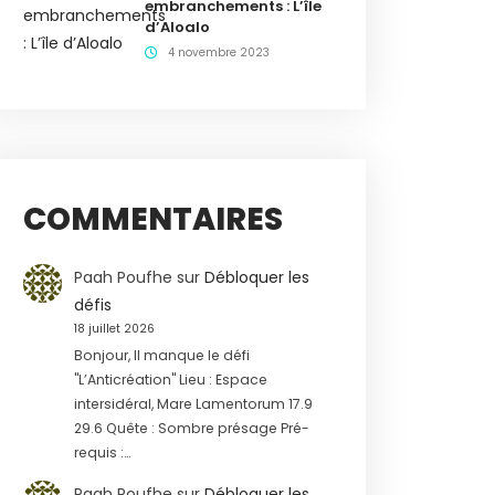
embranchements : L’île
d’Aloalo
4 novembre 2023
COMMENTAIRES
Paah Poufhe
sur
Débloquer les
défis
18 juillet 2026
Bonjour, Il manque le défi
"L’Anticréation" Lieu : Espace
intersidéral, Mare Lamentorum 17.9
29.6 Quête : Sombre présage Pré-
requis :…
Paah Poufhe
sur
Débloquer les