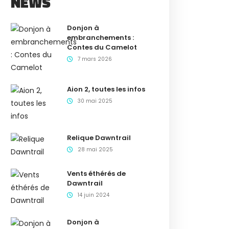
NEWS
Donjon à
embranchements :
Contes du Camelot
7 mars 2026
Aion 2, toutes les infos
30 mai 2025
Relique Dawntrail
28 mai 2025
Vents éthérés de
Dawntrail
14 juin 2024
Donjon à