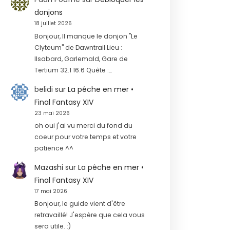
donjons
18 juillet 2026
Bonjour, Il manque le donjon "Le
Clyteum" de Dawntrail Lieu :
Ilsabard, Garlemald, Gare de
Tertium 32.1 16.6 Quête :…
belidi
sur
La pêche en mer •
Final Fantasy XIV
23 mai 2026
oh oui j'ai vu merci du fond du
coeur pour votre temps et votre
patience ^^
Mazashi
sur
La pêche en mer •
Final Fantasy XIV
17 mai 2026
Bonjour, le guide vient d'être
retravaillé! J'espère que cela vous
sera utile. :)