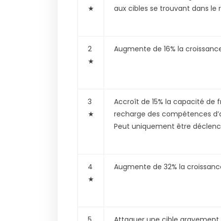
★
aux cibles se trouvant dans le r
2
Augmente de 16% la croissance
★
3
Accroît de 15% la capacité de fr
★
recharge des compétences d’arm
Peut uniquement être déclench
4
Augmente de 32% la croissance
★
5
Attaquer une cible gravement b