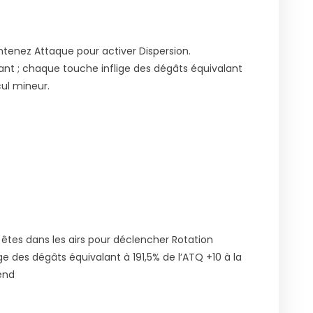
tenez Attaque pour activer Dispersion.
ant ; chaque touche inflige des dégâts équivalant
cul mineur.
tes dans les airs pour déclencher Rotation
ge des dégâts équivalant à 191,5% de l’ATQ +10 à la
end