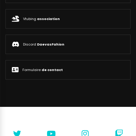
Vtubing
association
Discord
DaevasFahion
Formulaire
de contact