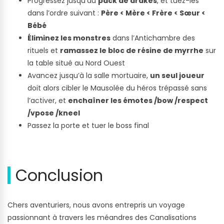
Progressez jusqu’au
pack de drakes
, et tuez-les
dans l’ordre suivant :
Père < Mère < Frère < Sœur <
Bébé
Éliminez les monstres
dans l’Antichambre des
rituels et
ramassez le bloc de résine de myrrhe
sur
la table situé au Nord Ouest
Avancez jusqu’à la salle mortuaire,
un seul joueur
doit alors cibler le Mausolée du héros trépassé sans
l’activer, et
enchaîner les émotes /bow /respect
/vpose /kneel
Passez la porte et tuer le boss final
Conclusion
Chers aventuriers, nous avons entrepris un voyage
passionnant à travers les méandres des Canalisations