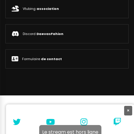
Vtubing
association
Discord
DaevasFahion
Formulaire
de contact
×
Le stream est hors ligne