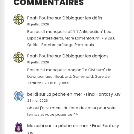
COMMENTAIRES
Paah Poufhe
sur
Débloquer les défis
18 juillet 2026
Bonjour, Il manque le défi "L’Anticréation" Lieu :
Espace intersidéral, Mare Lamentorum 17.9 29.6
Quête : Sombre présage Pré-requis :…
Paah Poufhe
sur
Débloquer les donjons
18 juillet 2026
Bonjour, Il manque le donjon "Le Clyteum" de
Dawntrail Lieu : Ilsabard, Garlemald, Gare de
Tertium 32.1 16.6 Quête :…
belidi
sur
La pêche en mer • Final Fantasy XIV
23 mai 2026
oh oui j'ai vu merci du fond du coeur pour votre
temps et votre patience ^^
Mazashi
sur
La pêche en mer • Final Fantasy
XIV