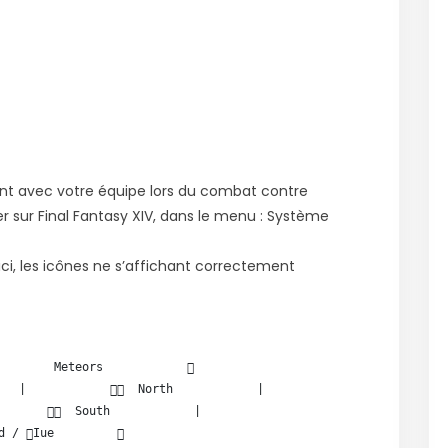
ent avec votre équipe lors du combat contre
r sur Final Fantasy XIV, dans le menu : Système
ci, les icônes ne s’affichant correctement
        Meteors            

   |              North            |

         South            |

d / Iue         
