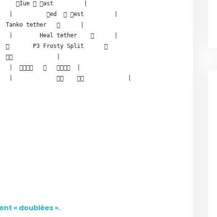
     Iue  ast         |

   |          ed   est         |

  Tanko tether         |

   |        Heal tether          |

         P3 Frosty Split      

               |

   |          |

nt « doublées ».