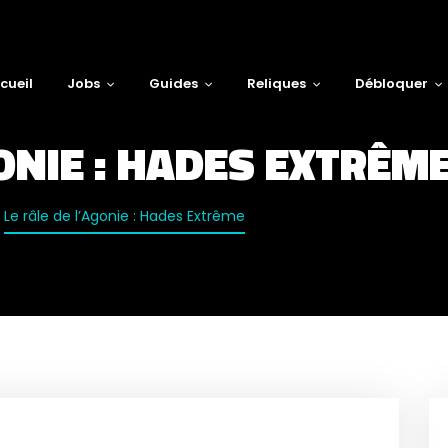
cueil
Jobs
Guides
Reliques
Débloquer
GONIE : HADES EXTRÊM
Le râle de l’Agonie : Hades Extrême