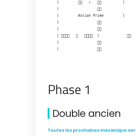
|            ↓             |     
|                                  
|         Ascian Prime         |     
|                                  
|                                  
|         |               
|                                  
Phase 1
Double ancien
Toutes les prochaines mécanique sero