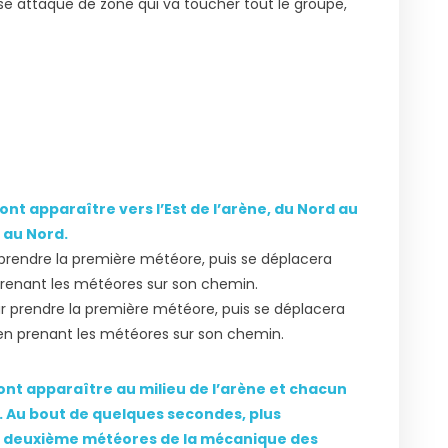
 attaque de zone qui va toucher tout le groupe,
t apparaître vers l’Est de l’arène, du Nord au
 au Nord.
 prendre la première météore, puis se déplacera
n prenant les météores sur son chemin.
r prendre la première météore, puis se déplacera
t en prenant les météores sur son chemin.
t apparaître au milieu de l’arène et chacun
s. Au bout de quelques secondes, plus
la deuxième météores de la mécanique des