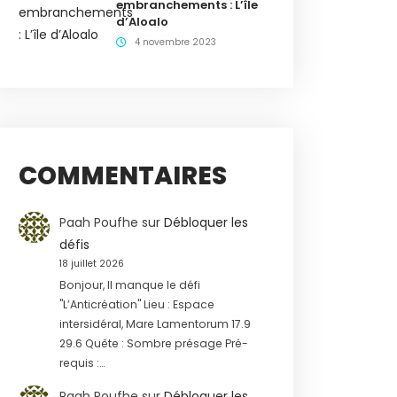
embranchements : L’île
d’Aloalo
4 novembre 2023
COMMENTAIRES
Paah Poufhe
sur
Débloquer les
défis
18 juillet 2026
Bonjour, Il manque le défi
"L’Anticréation" Lieu : Espace
intersidéral, Mare Lamentorum 17.9
29.6 Quête : Sombre présage Pré-
requis :…
Paah Poufhe
sur
Débloquer les