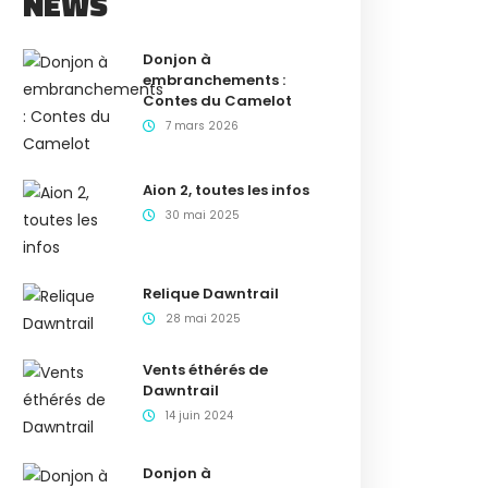
NEWS
Donjon à
embranchements :
Contes du Camelot
7 mars 2026
Aion 2, toutes les infos
30 mai 2025
Relique Dawntrail
28 mai 2025
Vents éthérés de
Dawntrail
14 juin 2024
Donjon à