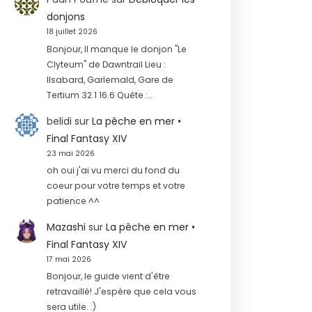
donjons
18 juillet 2026
Bonjour, Il manque le donjon "Le
Clyteum" de Dawntrail Lieu :
Ilsabard, Garlemald, Gare de
Tertium 32.1 16.6 Quête :…
belidi
sur
La pêche en mer •
Final Fantasy XIV
23 mai 2026
oh oui j'ai vu merci du fond du
coeur pour votre temps et votre
patience ^^
Mazashi
sur
La pêche en mer •
Final Fantasy XIV
17 mai 2026
Bonjour, le guide vient d'être
retravaillé! J'espère que cela vous
sera utile. :)