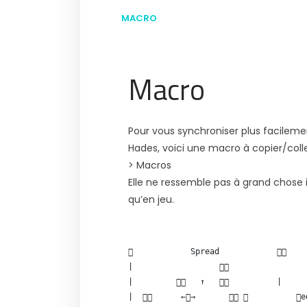
MACRO
Macro
Pour vous synchroniser plus facilem
Hades, voici une macro à copier/colle
> Macros
Elle ne ressemble pas à grand chose i
qu’en jeu.
            Spread                
|                                  
|            ↑             |     
|        ←→                  e