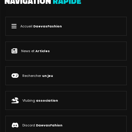
NAVIGATION
RAPIDE
Accueil
DaevasFashion
News et
Articles
Rechercher
un jeu
Vtubing
association
Discord
DaevasFahion