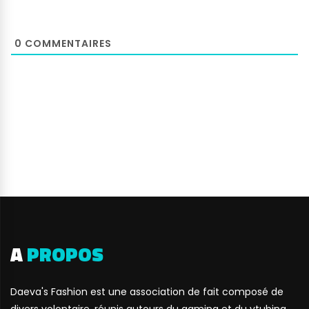
0
COMMENTAIRES
A
PROPOS
Daeva's Fashion est une association de fait composé de
divers volontaire, réunis autours du gaming et du vtubing