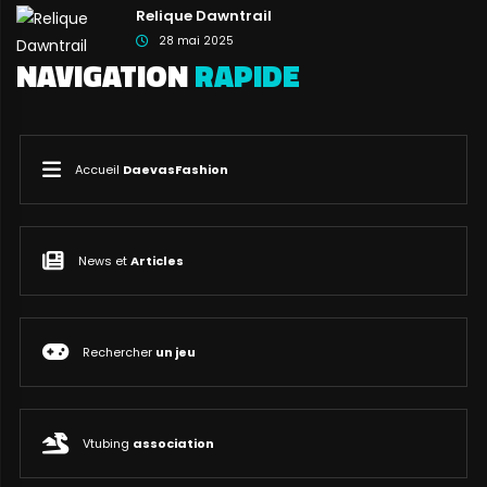
Relique Dawntrail
28 mai 2025
NAVIGATION
RAPIDE
Accueil
DaevasFashion
News et
Articles
Rechercher
un jeu
Vtubing
association