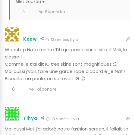
Allez zouzou ♥
Répondre
0
Keew
13 années il y a
Waouh :p Notre chère Titi qui passe sur le site à Meli, la
classe !
Comme je t’ai dit IG t’es skins sont magnifiques :3
Moi aussi j’vais faire une garde robe d’abord è_é Nah!
Bisouille ma poule, on se revoit IG 🙂
Répondre
0
Tihya
13 années il y a
Moi aussi Meli j’ai adoré notre fashion screen, il fallait te