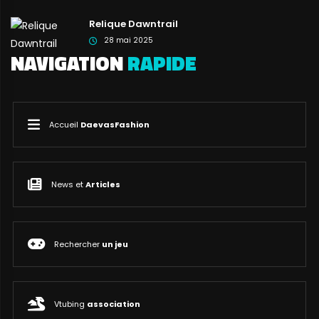
Relique Dawntrail
28 mai 2025
NAVIGATION
RAPIDE
Accueil
DaevasFashion
News et
Articles
Rechercher
un jeu
Vtubing
association