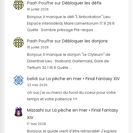
Paah Poufhe
sur
Débloquer les défis
18 juillet 2026
Bonjour, Il manque le défi "L’Anticréation" Lieu :
Espace intersidéral, Mare Lamentorum 17.9 29.6
Quête : Sombre présage Pré-requis :…
Paah Poufhe
sur
Débloquer les donjons
18 juillet 2026
Bonjour, Il manque le donjon "Le Clyteum" de
Dawntrail Lieu : Ilsabard, Garlemald, Gare de
Tertium 32.1 16.6 Quête :…
belidi
sur
La pêche en mer • Final Fantasy XIV
23 mai 2026
oh oui j'ai vu merci du fond du coeur pour votre
temps et votre patience ^^
Mazashi
sur
La pêche en mer • Final Fantasy
XIV
17 mai 2026
Bonjour, le guide vient d'être retravaillé! J'espère