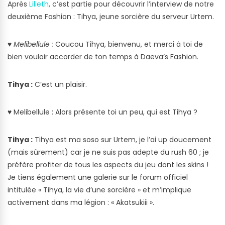
Après
Lilieth
, c’est partie pour découvrir l’interview de notre
deuxième Fashion : Tihya, jeune sorcière du serveur Urtem.
♥ Melibellule :
Coucou Tihya, bienvenu, et merci à toi de
bien vouloir accorder de ton temps à Daeva’s Fashion.
Tihya :
C’est un plaisir.
♥
Melibellule : Alors présente toi un peu, qui est Tihya ?
Tihya :
Tihya est ma soso sur Urtem, je l’ai up doucement
(mais sûrement) car je ne suis pas adepte du rush 60 ; je
préfère profiter de tous les aspects du jeu dont les skins !
Je tiens également une galerie sur le forum officiel
intitulée « Tihya, la vie d’une sorcière » et m’implique
activement dans ma légion : « Akatsukiii ».