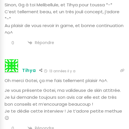
Sinon, Gg à toi Melibellule, et Tihya pour toussa *-*
C’est tellement beau, et un très jouli concept, j’adore
*~*
Au plaisir de vous revoir in game, et bonne continuation
^o^
Répondre
0
Tihya
13 années il y a
Oh merci Gotei, ça me fais tellement plaisir ^o^.
Je vous présente Gotei, ma valideuse de skin attitrée.
Je lui demande toujours son avis car elle est de très
bon conseils et m’encourage beaucoup !
Je te dédie cette interview ! Je t’adore petite methue
😉
Répondre
0