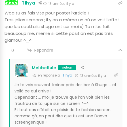
Tihya
13 années il y a
Woa tu as fais vite pour poster l’article !
Tres jolies screens ; il y en a même un où on voit l’effet
que les cocktails shugo ont sur moi x) Tu m’as fait
beaucoup rire, même si cette position est pas très
glamour ^_^
Répondre
0
Melibellule
Auteur
en réponse à
Tihya
13 années il y a
Je te vois souvent trainer près des bar à Shugo … et
voilà ce qui arrive !
Cependant … moi je trouve que l’on voit bien les
froufrou de ta jupe sur ce screen ^-^
Et tout cas c’était un plaisir de te fashion screen
comme çà, on peut dire que tu est une Daeva
screengénique !