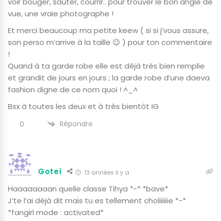
voir bouger, sauter, courrir.. pour trouver le bon angle de
vue, une vraie photographe !
Et merci beaucoup ma petite keew ( si si j’vous assure,
son perso m’arrive à la taille 😉 ) pour ton commentaire
!
Quand à ta garde robe elle est déjà très bien remplie
et grandit de jours en jours ; la garde robe d’une daeva
fashion digne de ce nom quoi ! ^_^
Bsx à toutes les deux et à très bientôt IG
Répondre
0
Gotei
13 années il y a
Haaaaaaaan quelle classe Tihya *-* *bave*
J’te l’ai déjà dit mais tu es tellement choliiiiiie *-*
*fangirl mode : activated*