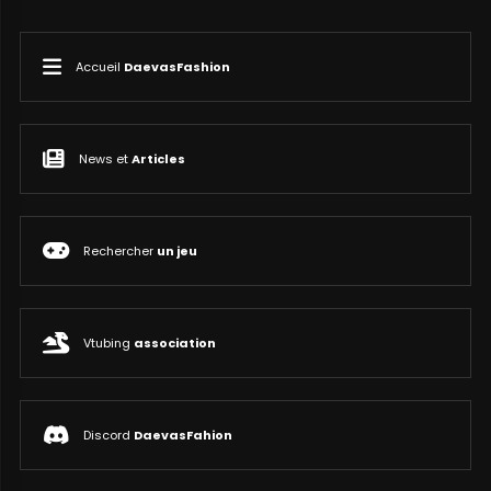
Accueil
DaevasFashion
News et
Articles
Rechercher
un jeu
Vtubing
association
Discord
DaevasFahion