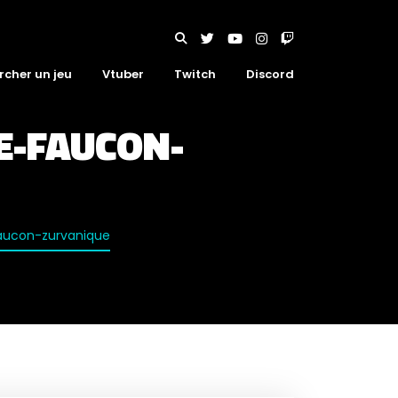
rcher un jeu
Vtuber
Twitch
Discord
E-FAUCON-
faucon-zurvanique