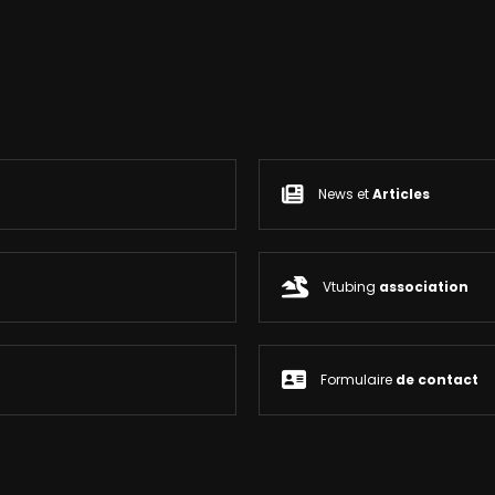
News et
Articles
Vtubing
association
Formulaire
de contact