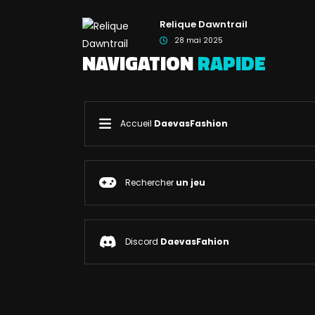
Relique Dawntrail
28 mai 2025
NAVIGATION
RAPIDE
Accueil
DaevasFashion
Rechercher
un jeu
Discord
DaevasFahion