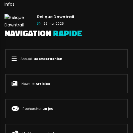
Relique Dawntrail
28 mai 2025
NAVIGATION
RAPIDE
Accueil
DaevasFashion
News et
Articles
Rechercher
un jeu