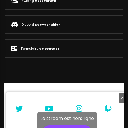
Vtubing
association
Discord
DaevasFahion
Formulaire
de contact
×
Le stream est hors ligne