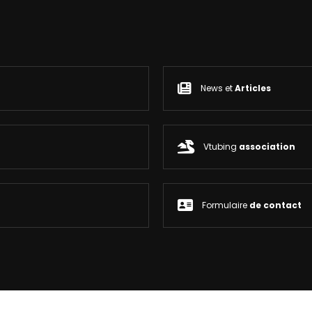
News et
Articles
Vtubing
association
Formulaire
de contact