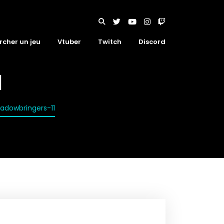
rcher un jeu
Vtuber
Twitch
Discord
1
hadowbringers-11