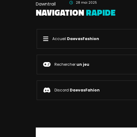
28 mai 2025
NAVIGATION
RAPIDE
Accueil
DaevasFashion
Rechercher
un jeu
Discord
DaevasFahion