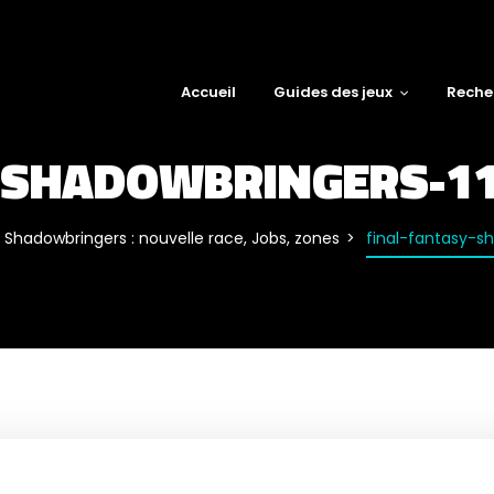
Accueil
Guides des jeux
Reche
-SHADOWBRINGERS-1
Shadowbringers : nouvelle race, Jobs, zones
final-fantasy-s