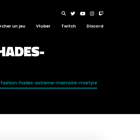
rcher un jeu
Vtuber
Twitch
Discord
HADES-
s-fashion-hades-extreme-memoire-martyre