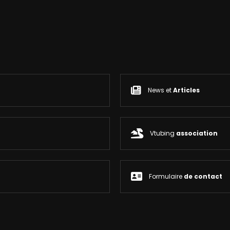
News et
Articles
Vtubing
association
Formulaire
de contact