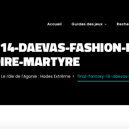
Accueil
Guides des jeux
Reche
-14-DAEVAS-FASHION-
IRE-MARTYRE
Le râle de l’Agonie : Hades Extrême
final-fantasy-14-daeva