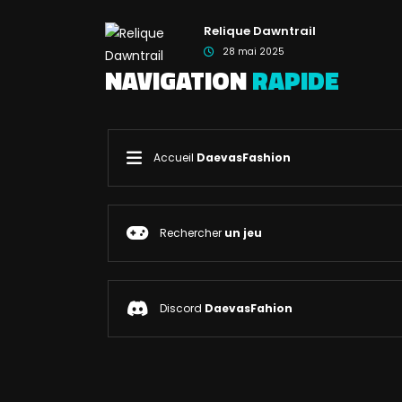
Relique Dawntrail
28 mai 2025
NAVIGATION
RAPIDE
Accueil
DaevasFashion
Rechercher
un jeu
Discord
DaevasFahion