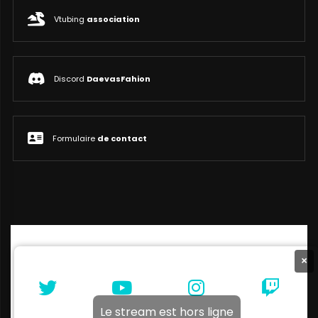
Vtubing
association
Discord
DaevasFahion
Formulaire
de contact
×
Le stream est hors ligne