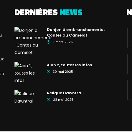
DERNIÈRES
NEWS
N
Donjon à embranchements :
u
Contes du Camelot
7 mars 2026
ux
Aion 2, toutes les infos
30 mai 2025
be
Relique Dawntrail
28 mai 2025