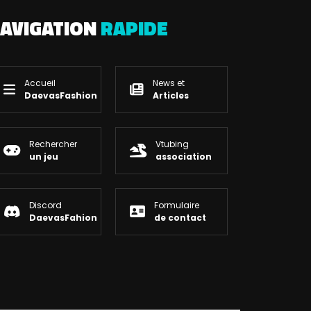
AVIGATION
RAPIDE
Accueil
News et
DaevasFashion
Articles
Rechercher
Vtubing
un jeu
association
Discord
Formulaire
DaevasFahion
de contact