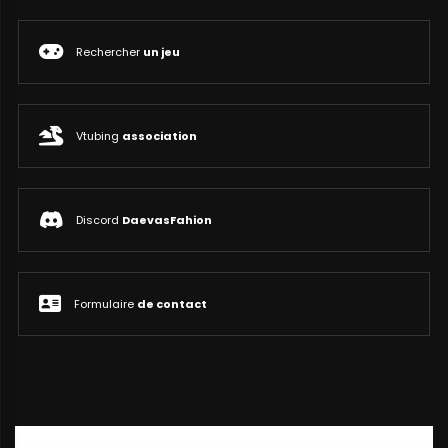
Rechercher
un jeu
Vtubing
association
Discord
DaevasFahion
Formulaire
de contact