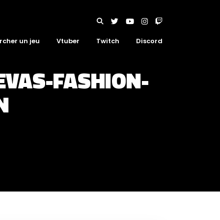
rcher un jeu
Vtuber
Twitch
Discord
EVAS-FASHION-
N