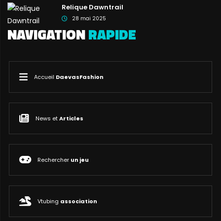
Relique Dawntrail
28 mai 2025
NAVIGATION
RAPIDE
Accueil
DaevasFashion
News et
Articles
Rechercher
un jeu
Vtubing
association