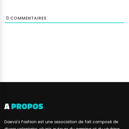
0
COMMENTAIRES
A
PROPOS
Daeva's Fashion est une association de fait composé de
divers volontaire, réunis autours du gaming et du vtubing