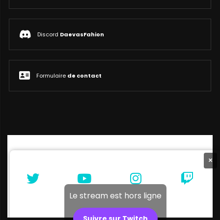
Discord
DaevasFahion
Formulaire
de contact
×
Le stream est hors ligne
Suivre sur Twitch