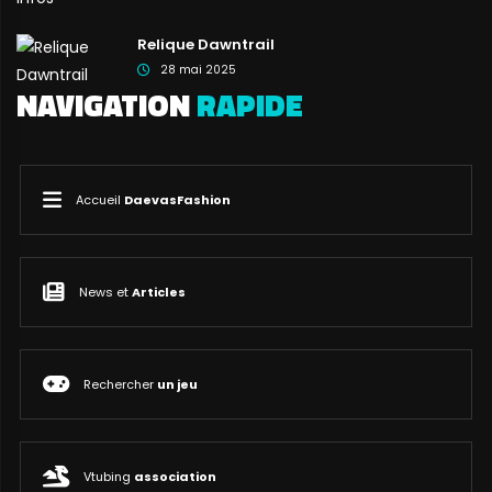
Relique Dawntrail
28 mai 2025
NAVIGATION
RAPIDE
Accueil
DaevasFashion
News et
Articles
Rechercher
un jeu
Vtubing
association