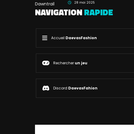
28 mai 2025
NAVIGATION
RAPIDE
Accueil
DaevasFashion
Rechercher
un jeu
Discord
DaevasFahion