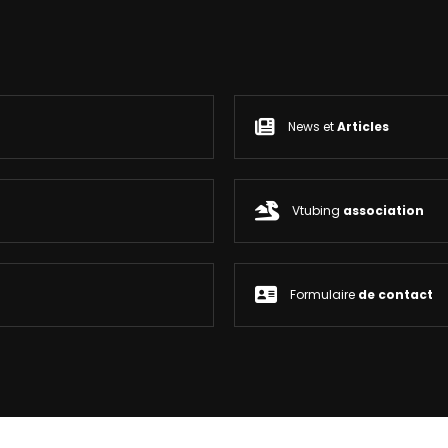
News et
Articles
Vtubing
association
Formulaire
de contact