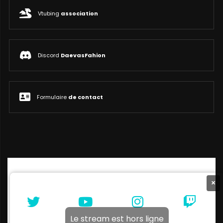
Vtubing
association
Discord
DaevasFahion
Formulaire
de contact
×
Le stream est hors ligne