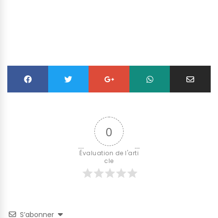
0
Évaluation de l'arti
cle
S’abonner