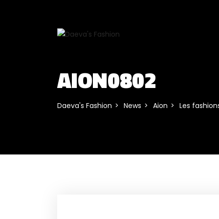
AION0802
Daeva's Fashion
News
Aion
Les fashions 