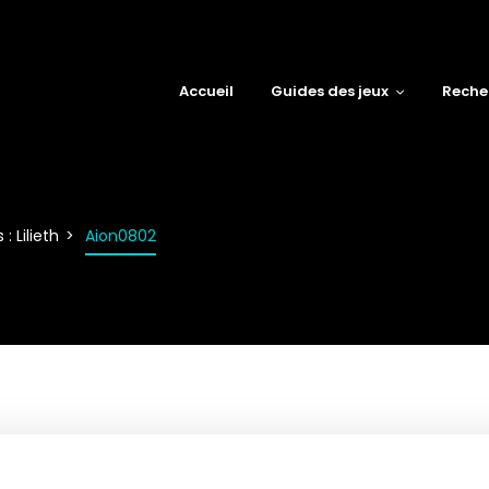
Accueil
Guides des jeux
Reche
: Lilieth
Aion0802