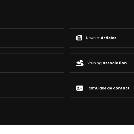
News et
Articles
Vtubing
association
Formulaire
de contact