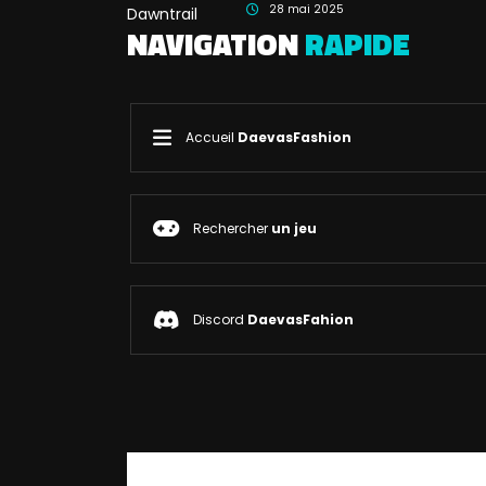
28 mai 2025
NAVIGATION
RAPIDE
Accueil
DaevasFashion
Rechercher
un jeu
Discord
DaevasFahion