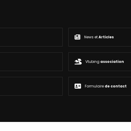
News et
Articles
Vtubing
association
Formulaire
de contact