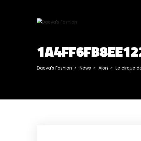
1A4FF6FB8EE12
Daeva's Fashion
News
Aion
Le cirque d