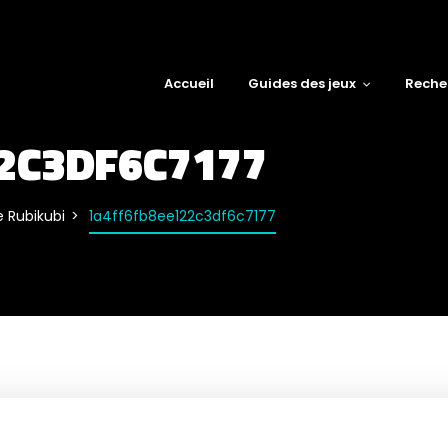
Accueil
Guides des jeux
Reche
2C3DF6C7177
e Rubikubi
1a4ff6fb8ee122c3df6c7177