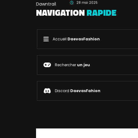
28 mai 2025
NAVIGATION
RAPIDE
Accueil
DaevasFashion
Rechercher
un jeu
Discord
DaevasFahion