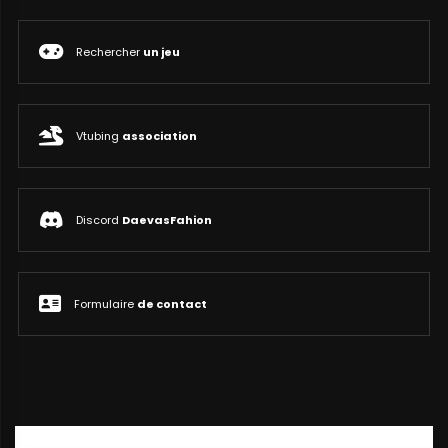
Rechercher
un jeu
Vtubing
association
Discord
DaevasFahion
Formulaire
de contact