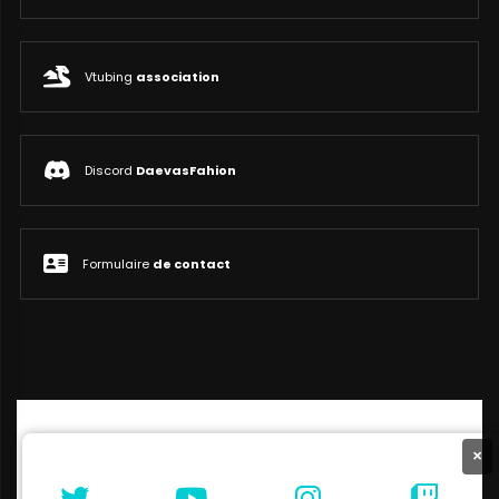
Vtubing
association
Discord
DaevasFahion
Formulaire
de contact
×