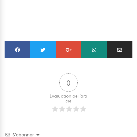
0
Évaluation de l'arti
cle
S’abonner