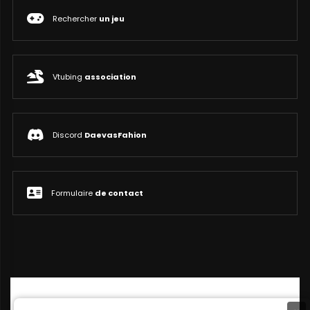
Rechercher
un jeu
Vtubing
association
Discord
DaevasFahion
Formulaire
de contact