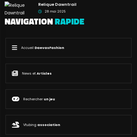
Relique Dawntrail
28 mai 2025
NAVIGATION
RAPIDE
Accueil
DaevasFashion
News et
Articles
Rechercher
un jeu
Vtubing
association