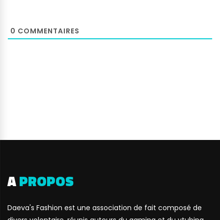
0
COMMENTAIRES
A
PROPOS
Daeva's Fashion est une association de fait composé de
divers volontaire, réunis autours du gaming et du vtubing