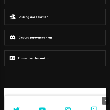
Vtubing
association
Discord
DaevasFahion
Formulaire
de contact
×