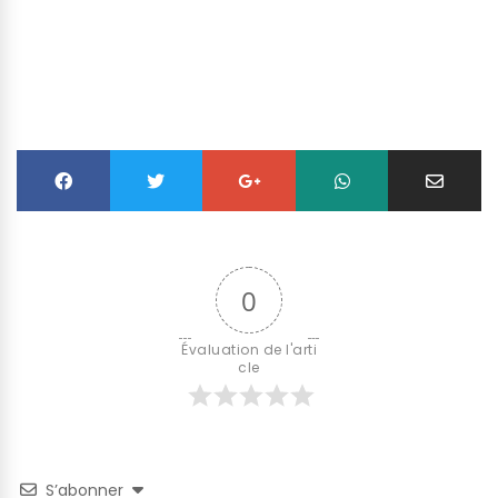
0
Évaluation de l'arti
cle
S’abonner