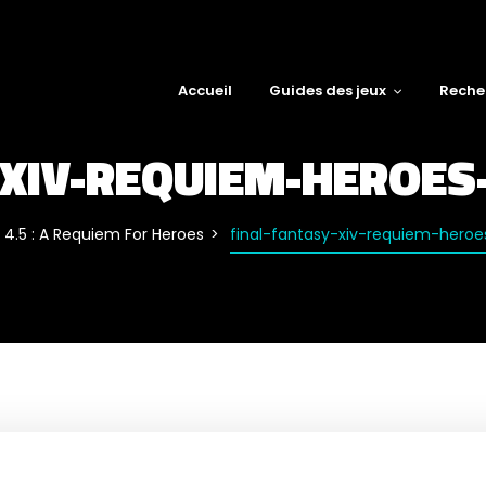
Accueil
Guides des jeux
Reche
-XIV-REQUIEM-HEROES
4.5 : A Requiem For Heroes
final-fantasy-xiv-requiem-heroes