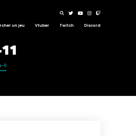
rcher un jeu
Vtuber
Twitch
Discord
-11
-11