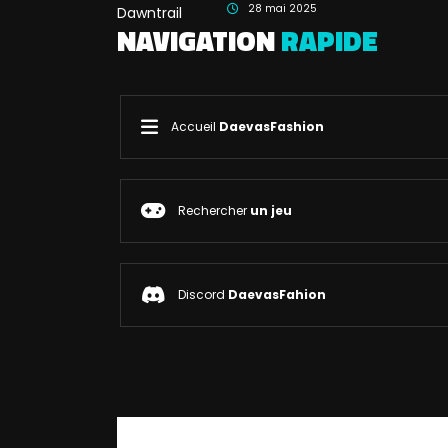
28 mai 2025
NAVIGATION
RAPIDE
Accueil
DaevasFashion
Rechercher
un jeu
Discord
DaevasFahion