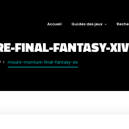
Accueil
Guides des jeux
Reche
-FINAL-FANTASY-XIV
V
mount-monture-final-fantasy-xiv