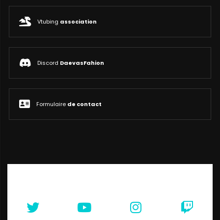
Vtubing
association
Discord
DaevasFahion
Formulaire
de contact