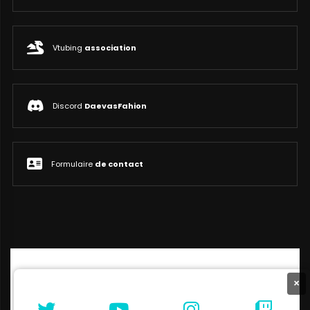
Vtubing
association
Discord
DaevasFahion
Formulaire
de contact
×