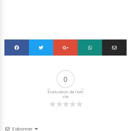
0
Évaluation de l'arti
cle
S’abonner