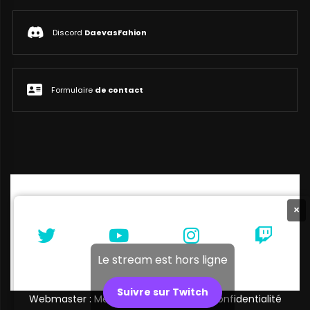
Discord
DaevasFahion
Formulaire
de contact
×
Le stream est hors ligne
Suivre sur Twitch
Webmaster : Melibellule |
Politique de confidentialité