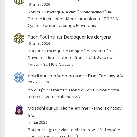
18 juillet 2026
Bonjour, Il manque le défi "L’Anticréation" Lieu :
Espace intersidéral, Mare Lamentorum 17.9 29.6
Quête : Sombre présage Pré-requis :…
Paah Poufhe
sur
Débloquer les donjons
18 juillet 2026
Bonjour, Il manque le donjon "Le Clyteum" de
Dawntrail Lieu : Ilsabard, Garlemald, Gare de
Tertium 32.1 16.6 Quête :…
belidi
sur
La pêche en mer • Final Fantasy XIV
23 mai 2026
oh oui j'ai vu merci du fond du coeur pour votre
temps et votre patience ^^
Mazashi
sur
La pêche en mer • Final Fantasy
XIV
17 mai 2026
Bonjour, le guide vient d'être retravaillé! J'espère
que cela vous sera utile. :)