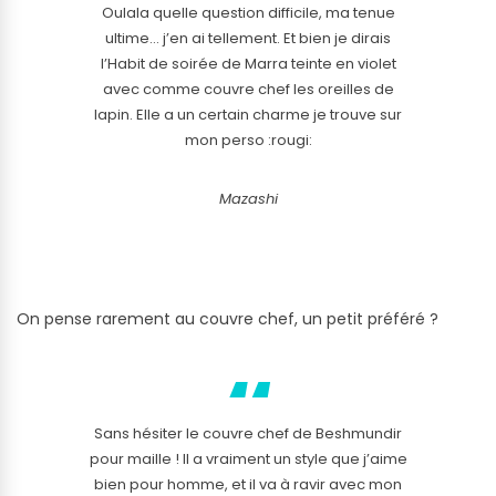
Oulala quelle question difficile, ma tenue
ultime… j’en ai tellement. Et bien je dirais
l’Habit de soirée de Marra teinte en violet
avec comme couvre chef les oreilles de
lapin. Elle a un certain charme je trouve sur
mon perso :rougi:
Mazashi
On pense rarement au couvre chef, un petit préféré ?
Sans hésiter le couvre chef de Beshmundir
pour maille ! Il a vraiment un style que j’aime
bien pour homme, et il va à ravir avec mon