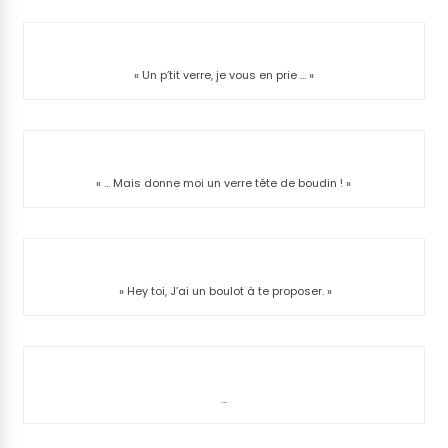
« Un p’tit verre, je vous en prie … »
« … Mais donne moi un verre tête de boudin ! »
» Hey toi, J’ai un boulot à te proposer. »
…