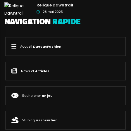
Relique Dawntrail
28 mai 2025
NAVIGATION
RAPIDE
Accueil
DaevasFashion
News et
Articles
Rechercher
un jeu
Vtubing
association