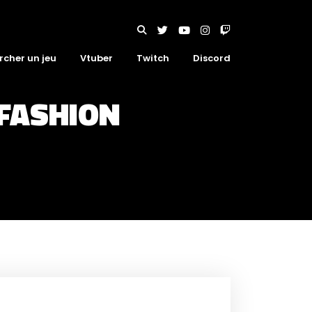
rcher un jeu
Vtuber
Twitch
Discord
-FASHION