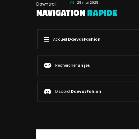
28 mai 2025
NAVIGATION
RAPIDE
Accueil
DaevasFashion
Rechercher
un jeu
Discord
DaevasFahion