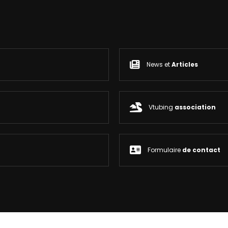
News et
Articles
Vtubing
association
Formulaire
de contact