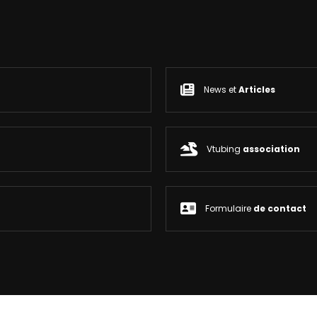
News et
Articles
Vtubing
association
Formulaire
de contact