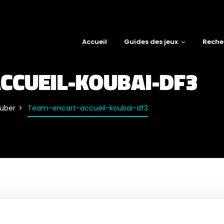
Accueil
Guides des jeux
Reche
CCUEIL-KOUBAI-DF3
tuber
Team-encart-accueil-koubai-df3