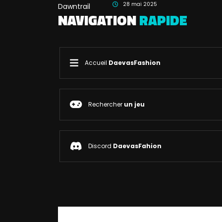
28 mai 2025
NAVIGATION
RAPIDE
Accueil
DaevasFashion
Rechercher
un jeu
Discord
DaevasFahion