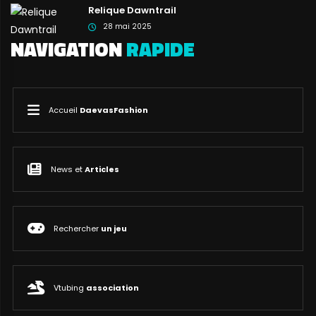
Relique Dawntrail
28 mai 2025
NAVIGATION
RAPIDE
Accueil
DaevasFashion
News et
Articles
Rechercher
un jeu
Vtubing
association