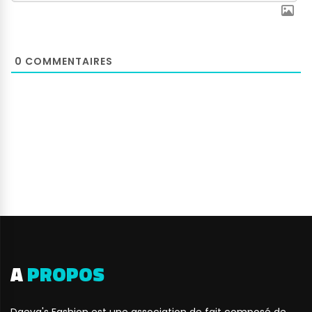
0
COMMENTAIRES
A
PROPOS
Daeva's Fashion est une association de fait composé de