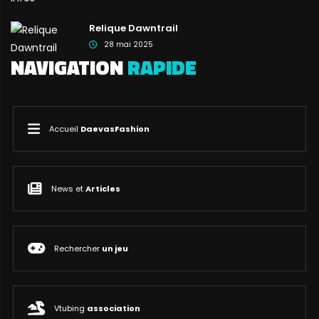
Relique Dawntrail
28 mai 2025
NAVIGATION
RAPIDE
Accueil
DaevasFashion
News et
Articles
Rechercher
un jeu
Vtubing
association