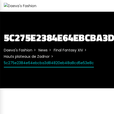
5C275E2384E64EBCBA3D
Daeva's Fashion
News
Final Fantasy XIV
Hauts plateaux de Zadnor
5c275e2384e64ebcba3d84820eb48a8cd5e53e8c