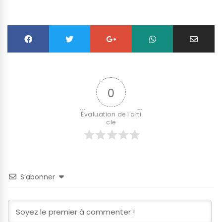
0
Évaluation de l'arti
cle
S’abonner