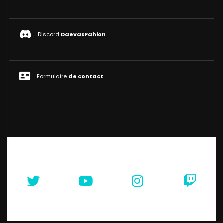
Discord
DaevasFahion
Formulaire
de contact