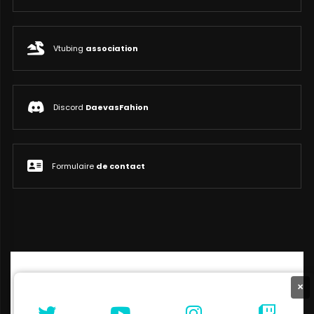
Vtubing
association
Discord
DaevasFahion
Formulaire
de contact
×