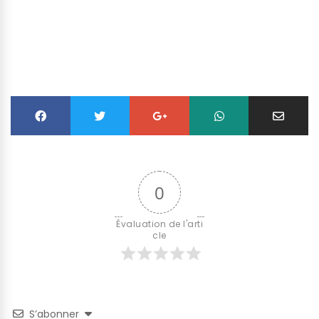
0
Évaluation de l'arti
cle
S’abonner