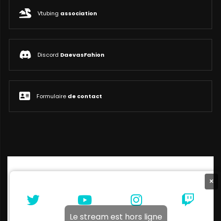
Vtubing
association
Discord
DaevasFahion
Formulaire
de contact
×
Le stream est hors ligne