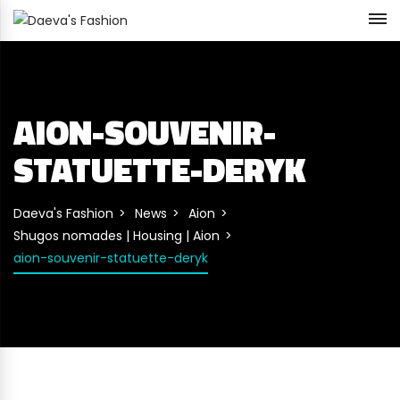
AION-SOUVENIR-
STATUETTE-DERYK
Daeva's Fashion
News
Aion
Shugos nomades | Housing | Aion
aion-souvenir-statuette-deryk