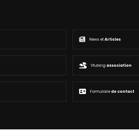
News et
Articles
Vtubing
association
Formulaire
de contact