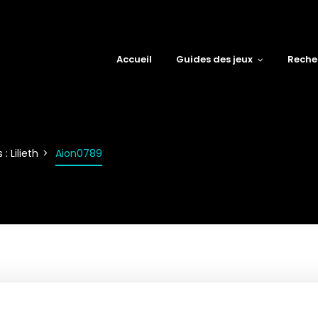
Accueil
Guides des jeux
Reche
: Lilieth
Aion0789