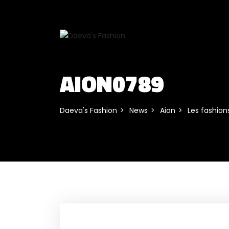
AION0789
Daeva's Fashion
News
Aion
Les fashions 