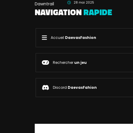
28 mai 2025
NAVIGATION
RAPIDE
Accueil
DaevasFashion
Rechercher
un jeu
Discord
DaevasFahion