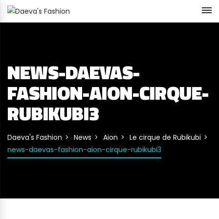
NEWS-DAEVAS-
FASHION-AION-CIRQUE-
RUBIKUBI3
Daeva's Fashion
News
Aion
Le cirque de Rubikubi
news-daevas-fashion-aion-cirque-rubikubi3