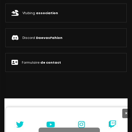
Vtubing
association
Discord
DaevasFahion
Formulaire
de contact
×