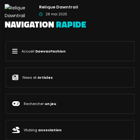
Relique Dawntrail
28 mai 2025
NAVIGATION
RAPIDE
Accueil
DaevasFashion
News et
Articles
Rechercher
un jeu
Vtubing
association