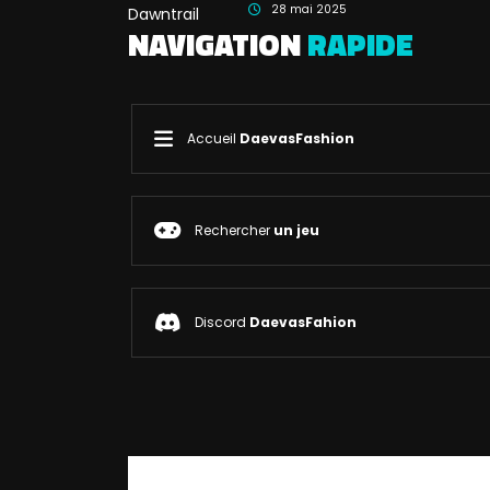
28 mai 2025
NAVIGATION
RAPIDE
Accueil
DaevasFashion
Rechercher
un jeu
Discord
DaevasFahion