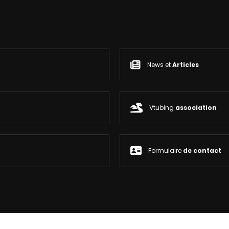
News et
Articles
Vtubing
association
Formulaire
de contact