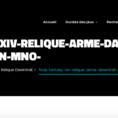
Accueil
Guides des jeux
Reche
-XIV-RELIQUE-ARME-D
ON-MNO-
Relique Dawntrail
final-fantasy-xiv-relique-arme-dawntrai