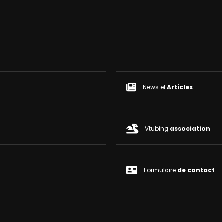
News et
Articles
Vtubing
association
Formulaire
de contact