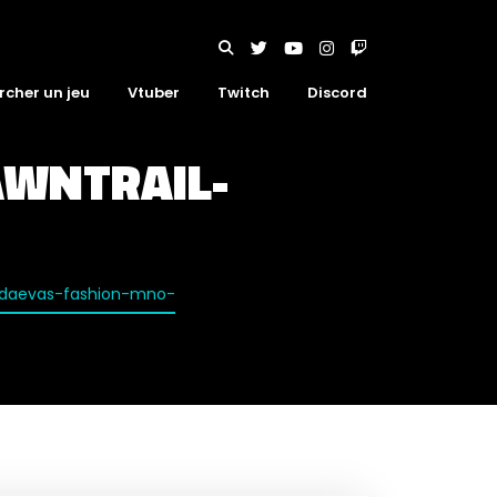
rcher un jeu
Vtuber
Twitch
Discord
AWNTRAIL-
l-daevas-fashion-mno-