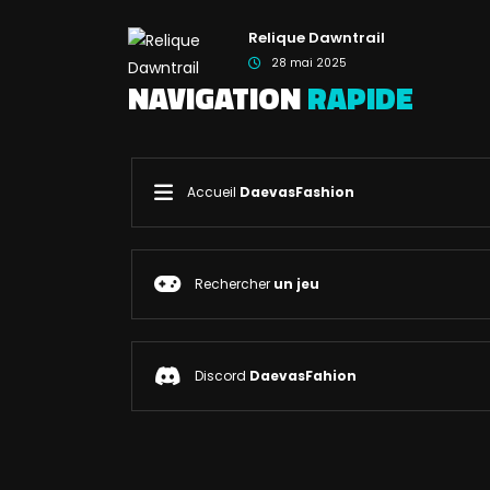
Relique Dawntrail
28 mai 2025
NAVIGATION
RAPIDE
Accueil
DaevasFashion
Rechercher
un jeu
Discord
DaevasFahion