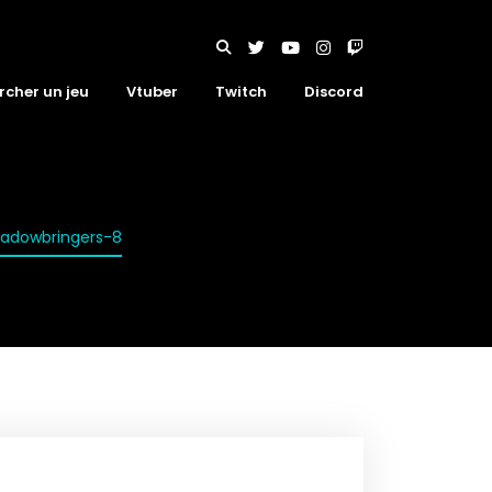
rcher un jeu
Vtuber
Twitch
Discord
hadowbringers-8