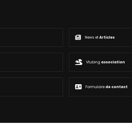
News et
Articles
Vtubing
association
Formulaire
de contact