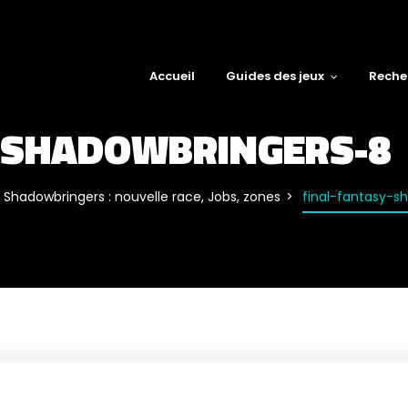
Accueil
Guides des jeux
Reche
-SHADOWBRINGERS-8
Shadowbringers : nouvelle race, Jobs, zones
final-fantasy-s