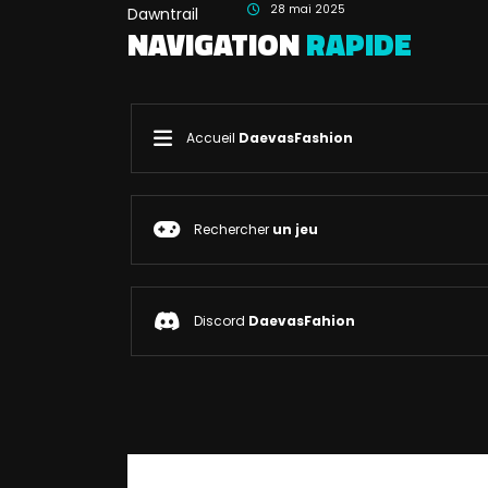
28 mai 2025
NAVIGATION
RAPIDE
Accueil
DaevasFashion
Rechercher
un jeu
Discord
DaevasFahion