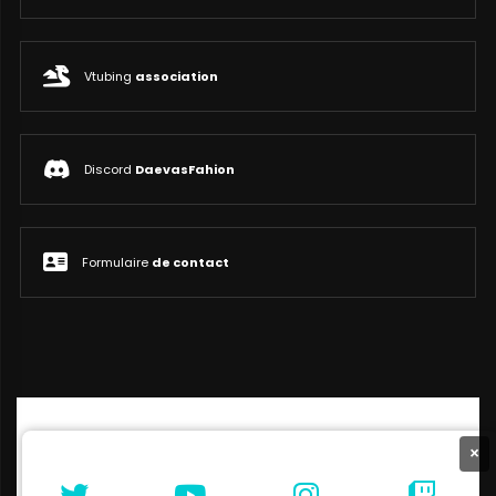
Vtubing
association
Discord
DaevasFahion
Formulaire
de contact
×