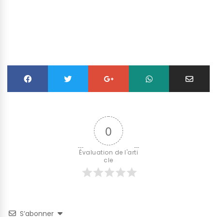
0
Évaluation de l'arti
cle
S’abonner