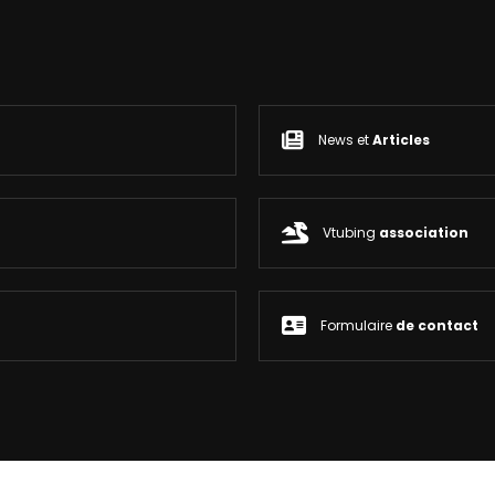
News et
Articles
Vtubing
association
Formulaire
de contact