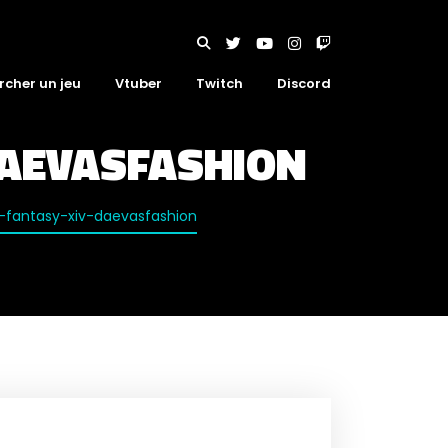
rcher un jeu
Vtuber
Twitch
Discord
DAEVASFASHION
l-fantasy-xiv-daevasfashion