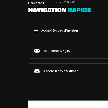
28 mai 2025
NAVIGATION
RAPIDE
Accueil
DaevasFashion
Rechercher
un jeu
Discord
DaevasFahion