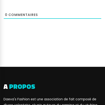
0
COMMENTAIRES
A
PROPOS
Daeva's Fashion est une association de fait composé de
divers volontaire, réunis autours du gaming et du vtubing