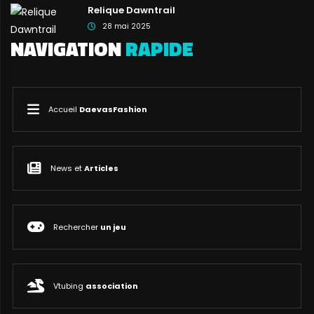
Relique Dawntrail
28 mai 2025
NAVIGATION
RAPIDE
Accueil
DaevasFashion
News et
Articles
Rechercher
un jeu
Vtubing
association