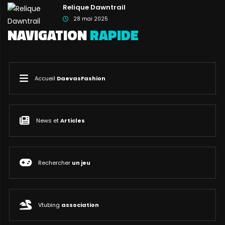
Relique Dawntrail
28 mai 2025
NAVIGATION
RAPIDE
Accueil
DaevasFashion
News et
Articles
Rechercher
un jeu
Vtubing
association