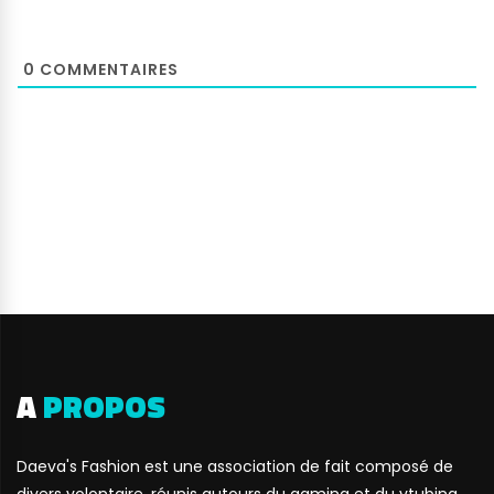
0
COMMENTAIRES
A
PROPOS
Daeva's Fashion est une association de fait composé de
divers volontaire, réunis autours du gaming et du vtubing