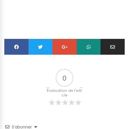
0
Évaluation de l'arti
cle
S’abonner