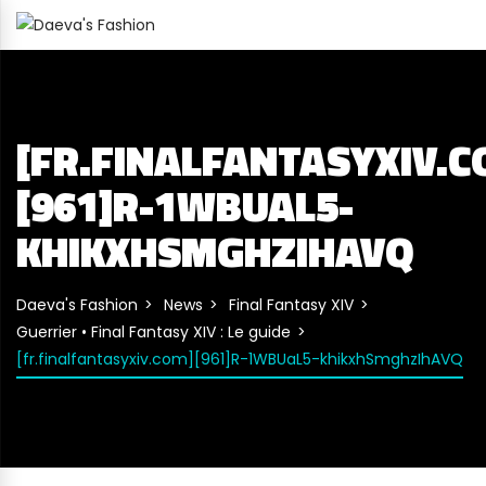
[FR.FINALFANTASYXIV.C
[961]R-1WBUAL5-
KHIKXHSMGHZIHAVQ
Daeva's Fashion
News
Final Fantasy XIV
Guerrier • Final Fantasy XIV : Le guide
[fr.finalfantasyxiv.com][961]R-1WBUaL5-khikxhSmghzIhAVQ