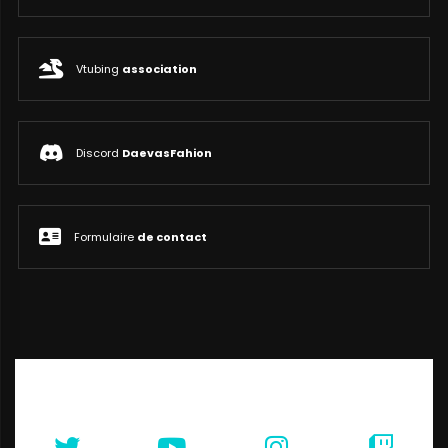
Vtubing
association
Discord
DaevasFahion
Formulaire
de contact